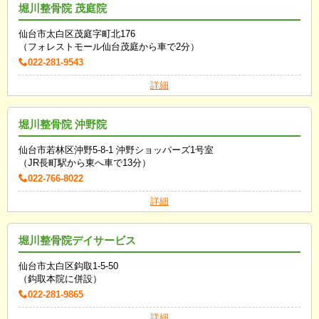
堀川整骨院 茂庭院
仙台市太白区茂庭字町北176
（フォレストモール仙台茂庭から車で2分）
022-281-9543
詳細
堀川整骨院 沖野院
仙台市若林区沖野5-8-1 沖野ショッパーズ1号室
（JR長町駅から東へ車で13分）
022-766-8022
詳細
堀川整骨院デイサービス
仙台市太白区鈎取1-5-50
（鈎取本院に併設）
022-281-9865
詳細