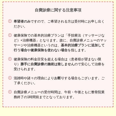
自費診療に関する注意事項
希望者のみ
ですので、ご希望される方は受付時にお申し出く
ださい。
健康保険での基本的治療プランは「手技療法（マッサージな
ど）+治療機器」となります。故に、自費診療メニューのマッ
サージや治療機器というのは、
基本的治療プランに追加して
行う場合
や
健康保険を使わない場合
を指します。
健康保険の料金目安を超える場合は（患者様が望まない限
り）
勝手に自費診療の施術は致しません
ので安心して治療を
受けられます。
混雑時や諸々の理由により
お断り
する場合もございます。ご
了承ください。
自費診療メニューの受付時間は、午前・午後ともに整骨院業
務終了の1時間前までとなっております。